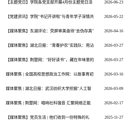
动
【主题党日】学院各党支部开展4月份主题党日活
2026-06-23
动
【党建资讯】学院“书记开讲啦”与青年学子深情共
2026-05-22
话“青春是什…
【媒体聚焦】东湖评论：荧屏审美亟待“去伪存真”
2026-04-16
【媒体聚焦】湖北日报：“青春护农”实践队：用沾
2026-03-27
满泥土的双脚…
【媒体聚焦】荆楚网：“好好读书”，藏在年味里的
2026-03-27
硬核传家宝
媒体聚焦 | 全国高校思想政治工作网：以故事育初
2026-03-16
心，以信仰铸…
媒体聚焦 | 湖北日报：武汉纺织大学挖掘“人工智
2026-03-09
能+”教学案例…
媒体聚焦 | 荆楚网：唱响社科强音 汇聚网络正能
2026-02-17
量
【媒体聚焦】党员生活 | 他们收到一份特殊的礼
2025-11-27