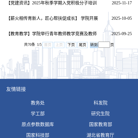
物……
【党建资讯】2025年秋季学期入党积极分子培训
2025-11-17
班第三讲开讲
【薪火相传育新人，匠心帮扶促成长】 学院开展
2025-10-05
老教师结对帮扶…
【教育教学】学院举行青年教师教学竞赛及教师
2025-09-25
共70条 1/5
首页
上页
下页
尾页
页
传帮带结对仪式
友情链接
教务处
科发院
学工部
研究生院
原点参数数据库
国家教育部
国家科技部
湖北省教育厅