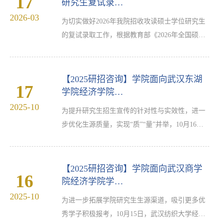
17
特色、经济学院学科建设、硕士点布局与发展成
研究生复试录…
效作专题宣讲，系统介绍学院应用经济学一级学
2026-03
为切实做好2026年我院招收攻读硕士学位研究生
科硕士点、金融硕士、税务硕士等学位点的培养
的复试录取工作，根据教育部《2026年全国硕士
定位、师资力量、科研平台与就业优势，内容详
研究生招生工作管理规定》（教学函〔2025〕2
实、重点突出，充分…
号）、武汉纺织大学研究生院《武汉纺织大学
2026年招收攻读硕士学位研究生复试录取办法》
【2025研招咨询】学院面向武汉东湖
17
等文件精神，结合我院研究生招生工作的具体情
学院经济学院…
况，制订经济学院2026年硕士研究生复试录取工
2025-10
为提升研究生招生宣传的针对性与实效性，进一
作实施细则，现通知如下：一、总体原则按照教
步优化生源质量，实现“质”“量”并举，10月16
育部、湖北省教育厅及武汉纺织大学具体文件要
日，武汉纺织大学经济学院组织2024级金融专硕
求，确保本次研究生招生…
学生向淼，通过腾讯会议线上平台，为武汉东湖
学院经济学院学生开展2026研究生招生专场宣讲
【2025研招咨询】学院面向武汉商学
16
会。宣讲会上，向淼同学详细介绍了我校的办学
院经济学院学…
历史、综合实力，以及经济学院在学科建设、师
2025-10
为进一步拓展学院研究生生源渠道，吸引更多优
资队伍和科研平台等方面的优势，并就研究生招
秀学子积极报考，10月15日，武汉纺织大学经济