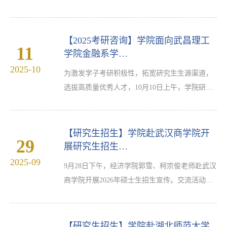
生的相关政策、专业设置、奖助体系与发展前景
学院研究生招生宣传团队赴武汉商学院开展了一
作了全面解读。通过…
场内容详实、气氛热烈的招生宣讲活动。本次活
动由学院研究生招生团队成员、2024级金融专硕
【2025考研咨询】学院面向武昌理工
11
研究生邓子扬和2025级金融专硕研究生岳发炜共
学院金融系学…
同参与，在武汉商学院北二教学楼515教室顺利举
2025-10
为激发学子考研积极性，拓宽研究生生源渠道，
行。武汉商学院经济学院金融教研室王诗雨老师
选拔高质量优秀人才，10月10日上午，学院研究
以及2022级经济与金融、商务经济学专业20余名
生招生团队成员、2024级金融专硕研究生刘登
本科生参加了宣讲会…
攀，通过腾讯会议线上平台，面向武昌理工学院
学生开展研究生招生宣传活动。宣讲中，刘登攀
【研究生招生】学院赴武汉商学院开
29
同学通过讲解与互动交流，介绍了经济学院的办
展研究生招生…
学历史、学科方向、师资队伍和科研情况，重点
2025-09
9月28日下午，经济学院郭雪、柯宗俊老师赴武汉
围绕金融专硕项目的课程设置、培养方式和就业
商学院开展2026年硕士生招生宣传。交流活动由
去向进行说明，帮助同学们了解学院与专业特
武汉商学院经济学院蒋勇老师主持，并组织了学
点。其间，他联系自己的备…
院各专业各年级学生参加。蒋勇老师首先介绍了
武汉纺织大学，并对经济学院硕士点建设成果表
【研究生招生】学院赴湖北师范大学