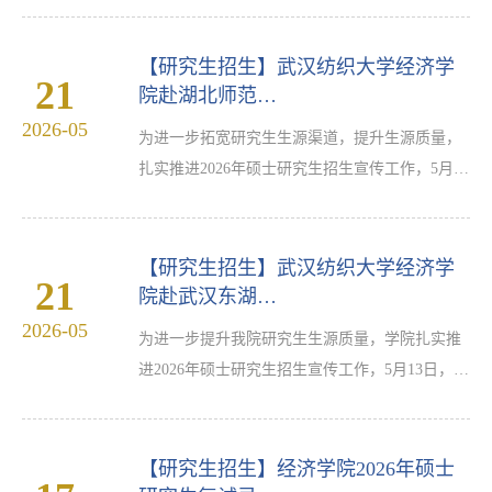
生招生等议题举行座谈。活动由学院党委副书记
李静宇主持。宣讲会上，谌仁俊教授围绕华中师
【研究生招生】武汉纺织大学经济学
21
范大学学校概况、学院特色、师资力量、科研平
院赴湖北师范…
台、招生政策、培养模式、奖助体系、校园生活
2026-05
为进一步拓宽研究生生源渠道，提升生源质量，
等多个维度，详细介绍学校基本情况。谌仁俊教
扎实推进2026年硕士研究生招生宣传工作，5月14
授还详细解读了研究生招生申请流程与相关要
日，武汉纺织大学经济学院学科办主任郭雪老
求，结合学科前沿发展…
师、研究生中心主任刘欢老师赴湖北师范大学开
展研究生招生宣讲活动，宣讲受到在场学子热烈
【研究生招生】武汉纺织大学经济学
21
欢迎。湖北师范大学作为我院优质生源基地，双
院赴武汉东湖…
方学院非常重视学生的考研情况，刘欢老师全面
2026-05
为进一步提升我院研究生生源质量，学院扎实推
解读学校办学底蕴、学院发展成果与硕士研究生
进2026年硕士研究生招生宣传工作，5月13日，武
培养体系，细致讲解学科方向、课程设置、奖助
汉纺织大学经济学院学科办主任郭雪老师、研究
体系等学生关注内容，…
生中心主任刘欢老师赴武汉东湖学院开展研究生
招生宣讲活动。刘欢老师围绕武汉纺织大学办学
【研究生招生】经济学院2026年硕士