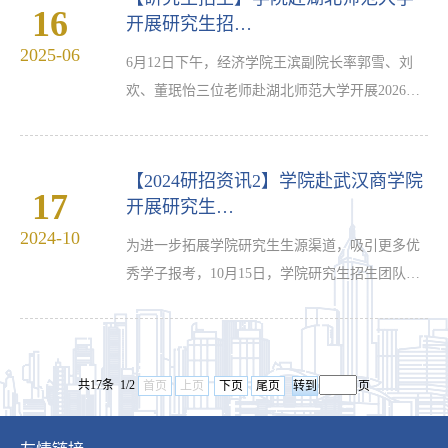
16
示肯定。随后，郭雪老师详细宣讲了武汉纺织大
开展研究生招…
学的办学特色、金融专硕点、应用经济学学硕点
2025-06
6月12日下午，经济学院王滨副院长率郭雪、刘
建设及学科发展情况，柯宗俊老师则介绍了我院
欢、董珉怡三位老师赴湖北师范大学开展2026年
新增硕士点—税务专硕点的建设及招生情况，引
硕士生招生宣传。交流活动由湖北师范大学经济
起在场学生的浓厚兴…
管理与法学院副院长冯伟林主持，院长沈燕教授
及部分骨干教师与会。冯伟林副院长首先介绍了
【2024研招资讯2】学院赴武汉商学院
17
武汉纺织大学，并对经济学院硕士点建设成果表
开展研究生…
示肯定。随后，董珉怡博士详细宣讲了武汉纺织
2024-10
为进一步拓展学院研究生生源渠道，吸引更多优
大学的办学特色、我院硕士点建设及学科发展情
秀学子报考，10月15日，学院研究生招生团队成
况，引起在场学生的浓厚兴趣。宣讲结束后，学
员、2024级金融专硕研究生邓子扬前往武汉商学
生们就考研政策、招生…
院开展招生宣传活动。活动在武汉商学院北二教
学楼515进行，武汉商学院经济学院金融教研室陈
共17条 1/2
登老师与2022级经济与金融、商务经济学专业40
首页
上页
下页
尾页
页
余名本科生参加本次宣讲会。在宣讲中，邓子扬
同学通过现场讲解和互动交流等多种形式，详细